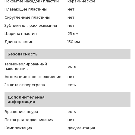
Покрытие насадок / пластин
керамическое
Плавающие пластины
нет
Скругленные пластины
нет
Зубчики для расчесывания
нет
Ширина пластин
25 мм
Длина пластин
150 мм
Безопасность
Термоизолированный
есть
наконечник
Автоматическое отключение
нет
Защита от перегрева
есть
Дополнительная
информация
Вращение шнура
есть
Петля для подвешивания
нет
Комплектация
документация