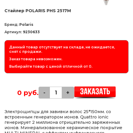
Стайлер POLARIS PHS 2517M
Бренд:
Polaris
Артикул:
9230633
Данный товар отсутствует на складе, не ожидается,
снят с продажи.
Заказ товара невозможен.
Выбирайте товар с ценой отличной от 0.
0 руб.
-
+
Электрощипцы для завивки волос 25*150мм. со
встроенным генератором ионов. Quattro ionic
генерирует 2 миллиона отрицательно заряженных
ионов. Минерализованное керамическое покрытие