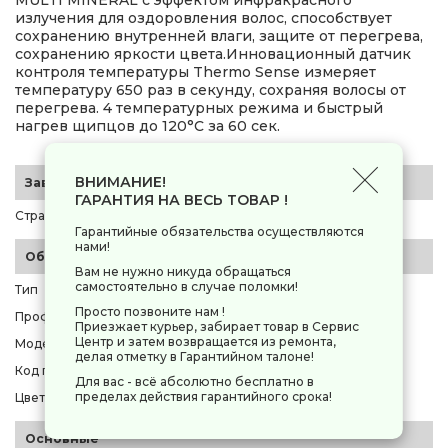
MULTI MINERAL с эффектом инфракрасного
излучения для оздоровления волос, способствует
сохранению внутренней влаги, защите от перегрева,
сохранению яркости цвета.Инновационный датчик
контроля температуры Thermo Sense измеряет
температуру 650 раз в секунду, сохраняя волосы от
перегрева. 4 температурных режима и быстрый
нагрев щипцов до 120°C за 60 сек.
ВНИМАНИЕ!
Заводские данные
ГАРАНТИЯ НА ВЕСЬ ТОВАР !
Страна-производитель
Китай
Гарантийные обязательства осуществляются
нами!
Общие параметры
Вам не нужно никуда обращаться
самостоятельно в случае поломки!
Тип
стайлер
Просто позвоните нам !
Профессиональная техника
нет
Приезжает курьер, забирает товар в Сервис
Центр и затем возвращается из ремонта,
Модель
POLARIS PHS 2517M
делая отметку в Гарантийном талоне!
Код производителя
[023953]
Для вас - всё абсолютно бесплатно в
пределах действия гарантийного срока!
Цвет корпуса
белый
Основные