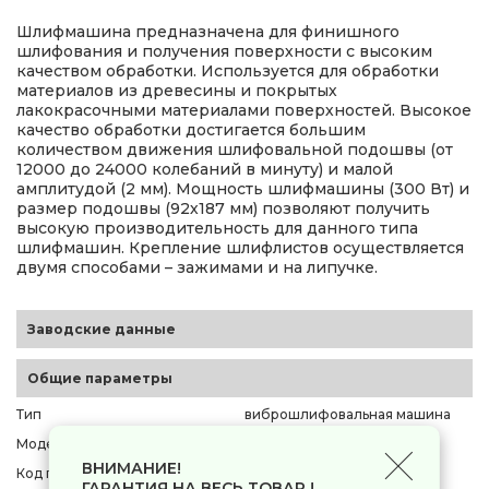
Шлифмашина предназначена для финишного
шлифования и получения поверхности с высоким
качеством обработки. Используется для обработки
материалов из древесины и покрытых
лакокрасочными материалами поверхностей. Высокое
качество обработки достигается большим
количеством движения шлифовальной подошвы (от
12000 до 24000 колебаний в минуту) и малой
амплитудой (2 мм). Мощность шлифмашины (300 Вт) и
размер подошвы (92х187 мм) позволяют получить
высокую производительность для данного типа
шлифмашин. Крепление шлифлистов осуществляется
двумя способами – зажимами и на липучке.
Заводские данные
Общие параметры
Тип
виброшлифовальная машина
Модель
ELITECH ДМ МШВ 031Э
ВНИМАНИЕ!
Код производителя
[E2213.026.00]
ГАРАНТИЯ НА ВЕСЬ ТОВАР !