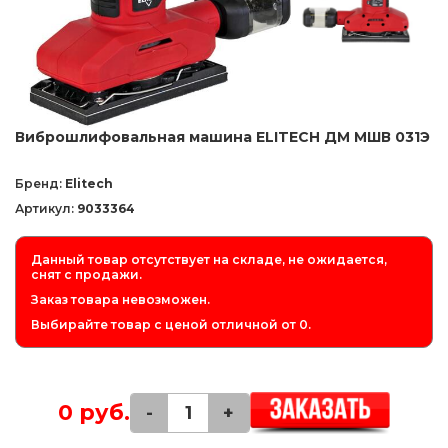
Виброшлифовальная машина ELITECH ДМ МШВ 031Э
Бренд:
Elitech
Артикул:
9033364
Данный товар отсутствует на складе, не ожидается,
снят с продажи.
Заказ товара невозможен.
Выбирайте товар с ценой отличной от 0.
0 руб.
-
+