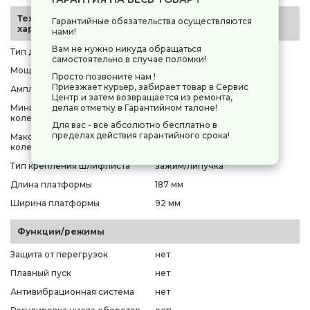
Технические
Гарантийные обязательства осуществляются
характеристики
нами!
Вам не нужно никуда обращаться
Тип двигателя
щеточный
самостоятельно в случае поломки!
Мощность
300 Вт
Просто позвоните нам !
Приезжает курьер, забирает товар в Сервис
Амплитуда колебаний
2 мм
Центр и затем возвращается из ремонта,
делая отметку в Гарантийном талоне!
Минимальное частота
7000 кол/мин
колебания платформы
Для вас - всё абсолютно бесплатно в
пределах действия гарантийного срока!
Максимальная частота
12000 кол/мин
колебания платформы
Тип крепления шлифлиста
зажим/липучка
Длина платформы
187 мм
Ширина платформы
92 мм
Функции/режимы
Защита от перегрузок
нет
Плавный пуск
нет
Антивибрационная система
нет