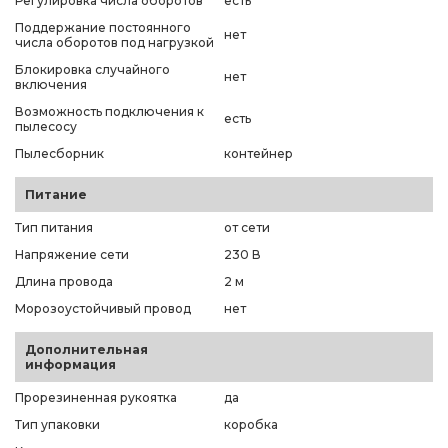
Регулировка числа оборотов
есть
Поддержание постоянного
нет
числа оборотов под нагрузкой
Блокировка случайного
нет
включения
Возможность подключения к
есть
пылесосу
Пылесборник
контейнер
Питание
Тип питания
от сети
Напряжение сети
230 В
Длина провода
2 м
Морозоустойчивый провод
нет
Дополнительная
информация
Прорезиненная рукоятка
да
Тип упаковки
коробка