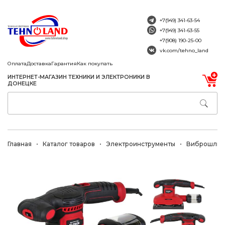
+7(949) 341-63-54
+7(949) 341-63-55
+7(908) 190-25-00
vk.com/tehno_land
Оплата
Доставка
Гарантия
Как покупать
ИНТЕРНЕТ-МАГАЗИН ТЕХНИКИ И ЭЛЕКТРОНИКИ В
ДОНЕЦКЕ
Главная
Каталог товаров
Электроинструменты
Виброшлиф