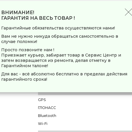
Режим фотосъемки
Поляризационный фильтр
ВНИМАНИЕ!
ГАРАНТИЯ НА ВЕСЬ ТОВАР !
Дисплей
Гарантийные обязательства осуществляются нами!
Дисплей
Вам не нужно никуда обращаться самостоятельно в
Сенсорный дисплей
случае поломки!
Диагональ дисплея(дюйм)
Просто позвоните нам !
Приезжает курьер, забирает товар в Сервис Центр и
Разрешение дисплея
затем возвращается из ремонта, делая отметку в
Гарантийном талоне!
Радар детектор
Для вас - всё абсолютно бесплатно в пределах действия
Встроенный радар-детектор
гарантийного срока!
Беспроводные интерфейсы
GPS
ГЛОНАСС
Bluetooth
Wi-Fi