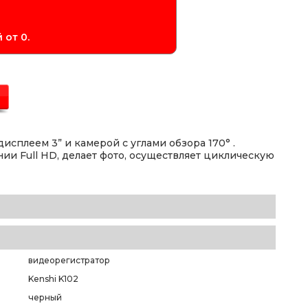
 от 0.
сплеем 3” и камерой с углами обзора 170° .
ии Full HD, делает фото, осуществляет циклическую
видеорегистратор
Kenshi K102
черный