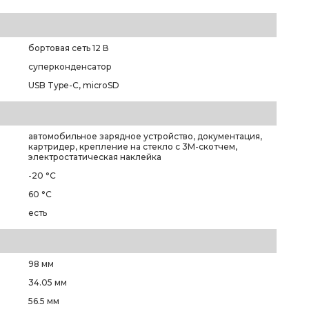
бортовая сеть 12 В
суперконденсатор
USB Type-C, microSD
автомобильное зарядное устройство, документация,
картридер, крепление на стекло с 3M-скотчем,
электростатическая наклейка
-20 °C
60 °C
есть
98 мм
34.05 мм
56.5 мм