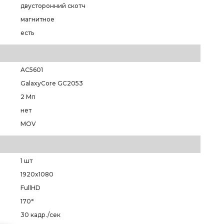
двусторонний скотч
магнитное
есть
AC5601
GalaxyCore GC2053
2 Мп
нет
MOV
1 шт
1920x1080
FullHD
170°
30 кадр./сек