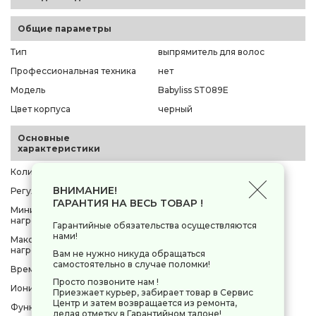
Общие параметры
Тип
выпрямитель для волос
Профессиональная техника
нет
Модель
Babyliss ST089E
Цвет корпуса
черный
Основные
характеристики
Количество режимов
3 шт
ВНИМАНИЕ!
Регулировка температуры
механическая
ГАРАНТИЯ НА ВЕСЬ ТОВАР !
Минимальная температура
200 °C
нагрева
Гарантийные обязательства осуществляются
нами!
Максимальная температура
230 °C
нагрева
Вам не нужно никуда обращаться
самостоятельно в случае поломки!
Время нагрева
30 сек
Просто позвоните нам !
Ионизация
нет
Приезжает курьер, забирает товар в Сервис
Центр и затем возвращается из ремонта,
Функция пара
нет
делая отметку в Гарантийном талоне!