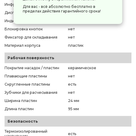
Инфракрасный нагрев
нет
Для вас - всё абсолютно бесплатно в
пределах действия гарантийного срока!
Дисплей
нет
Индикация
включения
Блокировка кнопок
нет
Фиксатор для складывания
нет
Материал корпуса
пластик
Рабочая поверхность
Покрытие насадок / пластин
керамическое
Плавающие пластины
нет
Скругленные пластины
есть
Зубчики для расчесывания
нет
Ширина пластин
24 мм
Длина пластин
95 мм
Безопасность
Термоизолированный
есть
наконечник