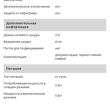
Автоматическое отключение
нет
Защита от перегрева
нет
Дополнительная
информация
Длина сетевого шнура
2 м
Вращение шнура
есть
Петля для подвешивания
нет
документация, термостойкий
Комплектация
коврик
Питание
Тип питания
от сети
Потребляемая мощность в
0 Вт
спящем режиме
Мощность в выключенном
0 Вт
режиме