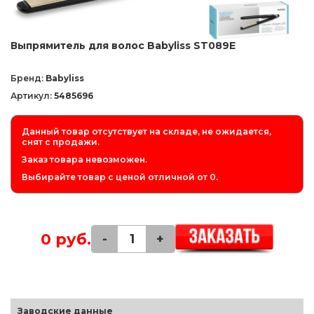
Выпрямитель для волос Babyliss ST089E
Бренд:
Babyliss
Артикул:
5485696
Данный товар отсутствует на складе, не ожидается,
снят с продажи.
Заказ товара невозможен.
Выбирайте товар с ценой отличной от 0.
0 руб.
-
+
Заводские данные