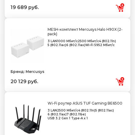
19 689 руб.
MESH-комплект Mercusys Halo H90X (2-
pack)
3 LAN
1000 Мбит/с
2500 Мбит/с
4 (802.11n)
5 (802.11ac)
6 (802.11ax)
Wi-Fi 5952 Мбит/с
Бренд: Mercusys
20 129 руб.
Wi-Fi роутер ASUS TUF Gaming BE6500
3 LAN
2500 Мбит/с
4 (802.11n)
5 (802.11ac)
6 (802.11ax)
7 (802.11be)
USB 3.2 Gen 1 Type-A x 1