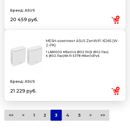
Бренд: ASUS
20 459 руб.
MESH-комплект ASUS ZenWiFi XD6S (W-
2-PK)
1 LAN
1000 Мбит/с
4 (802.11n)
5 (802.11ac)
6 (802.11ax)
Wi-Fi 5378 Мбит/с
IPv6
Бренд: ASUS
21 229 руб.
<<
<
1
2
3
4
5
>
>>