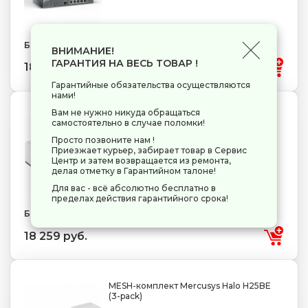
Бренд: TP-Link
ВНИМАНИЕ!
ГАРАНТИЯ НА ВЕСЬ ТОВАР !
18 259 руб.
Гарантийные обязательства осуществляются
нами!
Вам не нужно никуда обращаться
MESH-комплект Mercusys Halo H27BE
самостоятельно в случае поломки!
(2-pack)
Просто позвоните нам !
2 LAN
1000 Мбит/с
2500 Мбит/с
4 (802.11n)
Приезжает курьер, забирает товар в Сервис
5 (802.11ac)
6 (802.11ax)
7 (802.11be)
Центр и затем возвращается из ремонта,
делая отметку в Гарантийном талоне!
Для вас - всё абсолютно бесплатно в
пределах действия гарантийного срока!
Бренд: Mercusys
18 259 руб.
MESH-комплект Mercusys Halo H25BE
(3-pack)