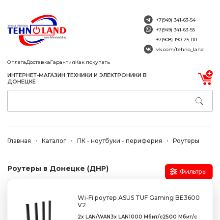
+7(949) 341-63-54
+7(949) 341-63-55
+7(908) 190-25-00
vk.com/tehno_land
Оплата
Доставка
Гарантия
Как покупать
ИНТЕРНЕТ-МАГАЗИН ТЕХНИКИ И ЭЛЕКТРОНИКИ В
ДОНЕЦКЕ
Главная
Каталог
ПК - ноутбуки - периферия
Роутеры
Роутеры в Донецке (ДНР)
Фильтры
Wi-Fi роутер ASUS TUF Gaming BE3600
V2
2x LAN/WAN
3x LAN
1000 Мбит/с
2500 Мбит/с