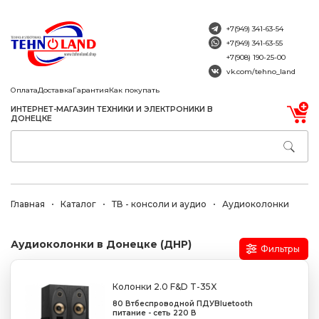
+7(949) 341-63-54
+7(949) 341-63-55
+7(908) 190-25-00
vk.com/tehno_land
Оплата
Доставка
Гарантия
Как покупать
ИНТЕРНЕТ-МАГАЗИН ТЕХНИКИ И ЭЛЕКТРОНИКИ В
ДОНЕЦКЕ
Главная
Каталог
ТВ - консоли и аудио
Аудиоколонки
Аудиоколонки в Донецке (ДНР)
Фильтры
Колонки 2.0 F&D T-35X
80 Вт
беспроводной ПДУ
Bluetooth
питание - сеть 220 В