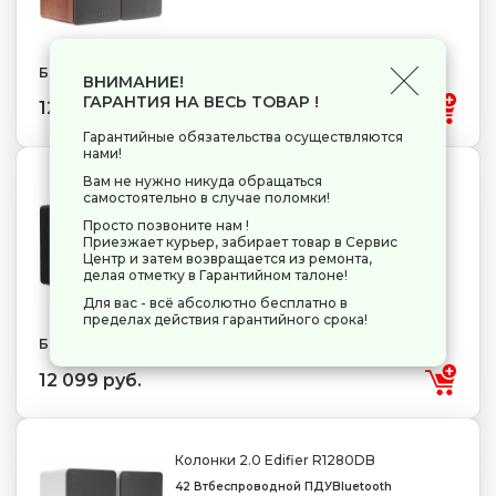
Бренд: Edifier
ВНИМАНИЕ!
ГАРАНТИЯ НА ВЕСЬ ТОВАР !
12 099 руб.
Гарантийные обязательства осуществляются
нами!
Вам не нужно никуда обращаться
Колонки Edifier M60 черный
самостоятельно в случае поломки!
формат акустики-2.0
Bluetooth
Просто позвоните нам !
питание - от сети
Приезжает курьер, забирает товар в Сервис
Центр и затем возвращается из ремонта,
делая отметку в Гарантийном талоне!
Для вас - всё абсолютно бесплатно в
пределах действия гарантийного срока!
Бренд: Edifier
12 099 руб.
Колонки 2.0 Edifier R1280DB
42 Вт
беспроводной ПДУ
Bluetooth