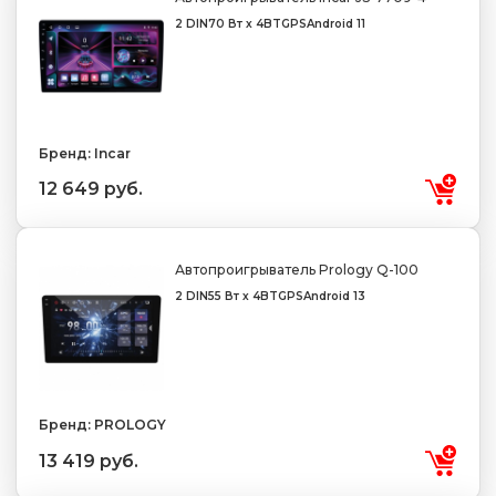
2 DIN
70 Вт х 4
BT
GPS
Android 11
Бренд: Incar
12 649 руб.
Автопроигрыватель Prology Q-100
2 DIN
55 Вт х 4
BT
GPS
Android 13
Бренд: PROLOGY
13 419 руб.