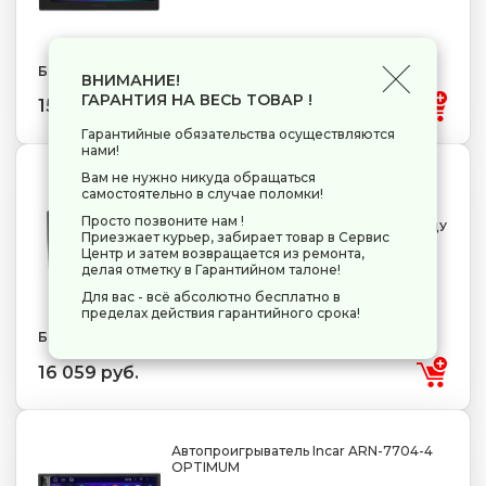
Бренд: Pioneer
ВНИМАНИЕ!
ГАРАНТИЯ НА ВЕСЬ ТОВАР !
15 949 руб.
Гарантийные обязательства осуществляются
нами!
Вам не нужно никуда обращаться
Автопроигрыватель Prology MPA-300
самостоятельно в случае поломки!
DSP
Просто позвоните нам !
2 DIN
220 Вт (4x55 Вт)
AUX
USB
BT
GPS
пульт ДУ
Приезжает курьер, забирает товар в Сервис
Центр и затем возвращается из ремонта,
делая отметку в Гарантийном талоне!
Для вас - всё абсолютно бесплатно в
пределах действия гарантийного срока!
Бренд: PROLOGY
16 059 руб.
Автопроигрыватель Incar ARN-7704-4
OPTIMUM