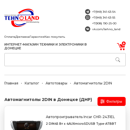
+7(949) 341-63-54
+7(949) 341-63-55
+7(908) 190-25-00
vk.com/tehno_land
Оплата
Доставка
Гарантия
Как покупать
ИНТЕРНЕТ-МАГАЗИН ТЕХНИКИ И ЭЛЕКТРОНИКИ В
ДОНЕЦКЕ
Главная
Каталог
Автотовары
Автомагнитолы 2DIN
Автомагнитолы 2DIN в Донецке (ДНР)
Фильтры
Автопроигрыватель Incar CHR-2431EL
2 DIN
45 Вт х 4
AUX
microSD
USB Type-A
ТВ
BT