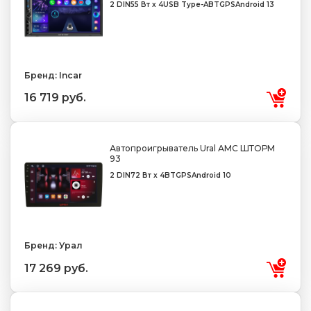
2 DIN
55 Вт х 4
USB Type-A
BT
GPS
Android 13
Бренд: Incar
16 719 руб.
Автопроигрыватель Ural АМС ШТОРМ
93
2 DIN
72 Вт x 4
BT
GPS
Android 10
Бренд: Урал
17 269 руб.