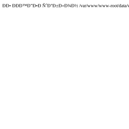
ÐÐ• ÐÐÐ™Ð”Ð•Ð ÑˆÐ°Ð±Ð»Ð¾Ð½ /var/www/www-root/data/www/