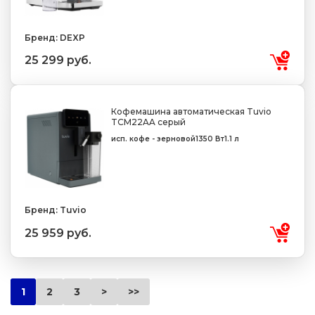
Бренд: DEXP
25 299 руб.
Кофемашина автоматическая Tuvio
TCM22AA серый
исп. кофе - зерновой
1350 Вт
1.1 л
Бренд: Tuvio
25 959 руб.
1
2
3
>
>>