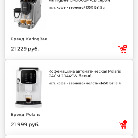
KaringBee CM9002M-CB серый
исп. кофе - зерновой
1350 Вт
1.5 л
Бренд: KaringBee
21 229 руб.
Кофемашина автоматическая Polaris
PACM 2044SW белый
исп. кофе - зерновой
молотый
1450 Вт
1.8 л
Бренд: Polaris
21 999 руб.