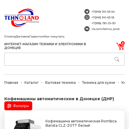
+7(949) 341-63-54
+7(949) 341-63-55
+7(908) 190-25-00
vk.com/tehno_land
Оплата
Доставка
Гарантия
Как покупать
ИНТЕРНЕТ-МАГАЗИН ТЕХНИКИ И ЭЛЕКТРОНИКИ В
ДОНЕЦКЕ
Главная
Каталог
Бытовая техника
Техника для кухни
Коф
Кофемашины автоматические в Донецке (ДНР)
Фильтры
Кофемашина автоматическая Rombica
Barista CLZ-Z07T белый