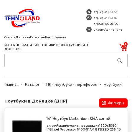
+7(949) 341-63-54
+7(949) 341-63-55
+7(908) 190-25-00
vk.com/tehno_land
Оплата
Доставка
Гарантия
Как покупать
ИНТЕРНЕТ-МАГАЗИН ТЕХНИКИ И ЭЛЕКТРОНИКИ В
ДОНЕЦКЕ
Главная
Каталог
ПК - ноутбуки - периферия
Ноутбуки
Ноутбуки в Донецке (ДНР)
Фильтры
14" Ноутбук Maibenben S14A синий
английская/русская раскладка
1920x1080
IPS
Intel Processor N100
4
RAM 8 ГБ
SSD 256 ГБ