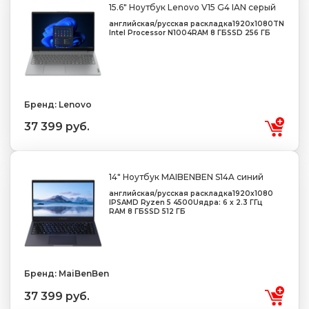
15.6" Ноутбук Lenovo V15 G4 IAN серый
английская/русская раскладка
1920x1080
TN
Intel Processor N100
4
RAM 8 ГБ
SSD 256 ГБ
Бренд: Lenovo
37 399 руб.
14" Ноутбук MAIBENBEN S14A синий
английская/русская раскладка
1920x1080
IPS
AMD Ryzen 5 4500U
ядра: 6 х 2.3 ГГц
RAM 8 ГБ
SSD 512 ГБ
Бренд: MaiBenBen
37 399 руб.