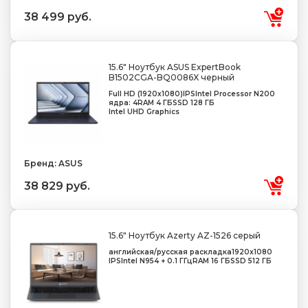
38 499 руб.
15.6" Ноутбук ASUS ExpertBook
B1502CGA-BQ0086X черный
Full HD (1920x1080)
IPS
Intel Processor N200
ядра: 4
RAM 4 ГБ
SSD 128 ГБ
Intel UHD Graphics
Бренд: ASUS
38 829 руб.
15.6" Ноутбук Azerty AZ-1526 серый
английская/русская раскладка
1920x1080
IPS
Intel N95
4 + 0.1 ГГц
RAM 16 ГБ
SSD 512 ГБ