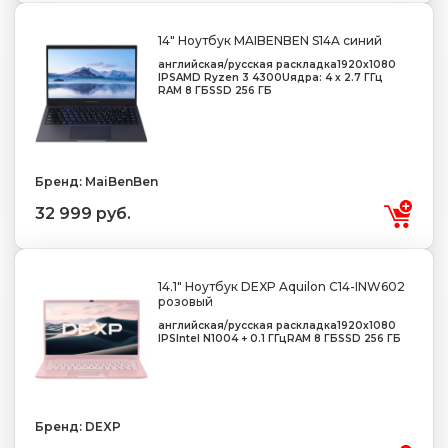
14" Ноутбук MAIBENBEN S14A синий
английская/русская раскладка
1920x1080
IPS
AMD Ryzen 3 4300U
ядра: 4 х 2.7 ГГц
RAM 8 ГБ
SSD 256 ГБ
Бренд: MaiBenBen
32 999 руб.
14.1" Ноутбук DEXP Aquilon C14-INW602
розовый
английская/русская раскладка
1920x1080
IPS
Intel N100
4 + 0.1 ГГц
RAM 8 ГБ
SSD 256 ГБ
Бренд: DEXP