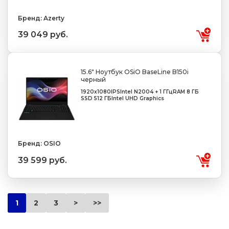
Бренд: Azerty
39 049 руб.
15.6" Ноутбук OSiO BaseLine B150i
черный
1920x1080
IPS
Intel N200
4 + 1 ГГц
RAM 8 ГБ
SSD 512 ГБ
Intel UHD Graphics
Бренд: OSIO
39 599 руб.
1
2
3
>
>>