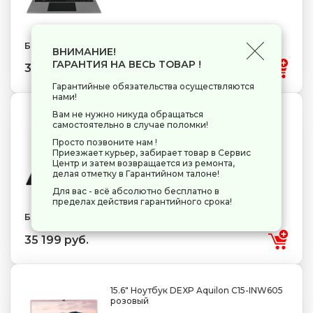
Бренд: OSIO
ВНИМАНИЕ!
ГАРАНТИЯ НА ВЕСЬ ТОВАР !
35 199 руб.
Гарантийные обязательства осуществляются
нами!
Вам не нужно никуда обращаться
15.6" Ноутбук OSiO BaseLine B150i
самостоятельно в случае поломки!
черный
Просто позвоните нам !
1920x1080
IPS
Intel N100
4 + 0.8 ГГц
RAM 8 ГБ
Приезжает курьер, забирает товар в Сервис
SSD 512 ГБ
Intel UHD Graphics
Центр и затем возвращается из ремонта,
делая отметку в Гарантийном талоне!
Для вас - всё абсолютно бесплатно в
пределах действия гарантийного срока!
Бренд: OSIO
35 199 руб.
15.6" Ноутбук DEXP Aquilon C15-INW605
розовый