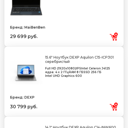
Бренд: MaiBenBen
29 699 руб.
15.6" Ноутбук DEXP Aquilon C15-ICP301
серебристый
Full HD (1920x1080)
IPS
Intel Celeron J4125
ядра: 4 х 2 ГГц
RAM 8 ГБ
SSD 256 ГБ
Intel UHD Graphics 600
Бренд: DEXP
30 799 руб.
14.1" Ноутбук DEXP Aquilon C14-INW600