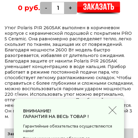
0 руб.
-
+
Утюг Polaris PIR 2605AK выполнен в коричневом
корпусе с керамической подошвой с покрытием PRO
5 Ceramic. Она равномерно распределяет тепло, легко
скользит по тканям, защищая их от повреждений.
Благодаря мощности 2600 Вт модель быстро
разогревается, избавляя от длительного ожидания.
Благодаря защите от накипи Polaris PIR 2605AK
уменьшает концентрацию в воде кальция. Прибор
работает в режиме постоянной подачи пара, что
способствует легкому разглаживанию складок. Чтобы
справиться с более глубокими и сложными складками,
можно воспользоваться паровым ударом мощностью
220 г/мин. Использовать утюг можно вертикально,
отпаривая вещи на вешалках. При бездействии
некоторое время прибор автоматически отключается.
ВНИМАНИЕ!
Он подключается к сети при помощи кабеля длиной 3
ГАРАНТИЯ НА ВЕСЬ ТОВАР !
м.
Гарантийные обязательства осуществляются
нами!
Заводские данные