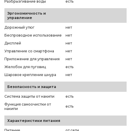
Разбрызгивание воды
есть
Эргономичность и
управление
Дорожный утюг
нет
Беспроводное использование
нет
Дисплей
нет
Управление со смартфона
нет
Приложение для управления
нет
Желобок для пуговиц
есть
Шаровое крепление шнура
нет
Безопасность и защита
Система защиты от накипи
есть
Функция самоочистки от
есть
накипи
Характеристики питания
Питание
от сети