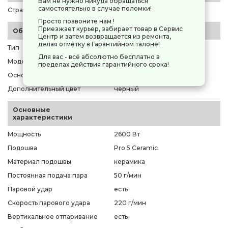
Вам не нужно никуда обращаться
самостоятельно в случае поломки!
Страна-производитель
Китай
Просто позвоните нам !
Приезжает курьер, забирает товар в Сервис
Общие параметры
Центр и затем возвращается из ремонта,
делая отметку в Гарантийном талоне!
Тип
утюг
Для вас - всё абсолютно бесплатно в
Модель
Polaris PIR 2605AK
пределах действия гарантийного срока!
Основной цвет
коричневый
Дополнительный цвет
черный
Основные
характеристики
Мощность
2600 Вт
Подошва
Pro 5 Ceramic
Материал подошвы
керамика
Постоянная подача пара
50 г/мин
Паровой удар
есть
Скорость парового удара
220 г/мин
Вертикальное отпаривание
есть