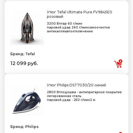
Утюг Tefal Ultimate Pure FV9845E0
розовый
3200 Вт
пар 60 г/мин
паровой удар 260 г/мин
самоочистка
антикапля
автоотключение
Бренд: Tefal
12 099 руб.
Утюг Philips DST7030/20 синий
2800 Вт
подошва - антипригарное покрытие
легированная сталь
паровой удар - 250 г/мин
2 м
Бренд: Philips