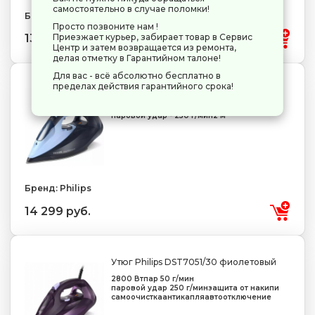
самостоятельно в случае поломки!
Бренд: Philips
Просто позвоните нам !
13 639 руб.
Приезжает курьер, забирает товар в Сервис
Центр и затем возвращается из ремонта,
делая отметку в Гарантийном талоне!
Для вас - всё абсолютно бесплатно в
пределах действия гарантийного срока!
Утюг Philips DST7041/20 синий
2800 Вт
подошва - нержавеющая сталь
паровой удар - 250 г/мин
2 м
Бренд: Philips
14 299 руб.
Утюг Philips DST7051/30 фиолетовый
2800 Вт
пар 50 г/мин
паровой удар 250 г/мин
защита от накипи
самоочистка
антикапля
автоотключение