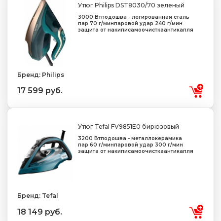
Утюг Philips DST8030/70 зеленый
3000 Вт
подошва - легированная сталь
пар 70 г/мин
паровой удар 240 г/мин
защита от накипи
самоочистка
антикапля
Бренд: Philips
17 599 руб.
Утюг Tefal FV9851E0 бирюзовый
3200 Вт
подошва - металлокерамика
пар 60 г/мин
паровой удар 300 г/мин
защита от накипи
самоочистка
антикапля
Бренд: Tefal
18 149 руб.