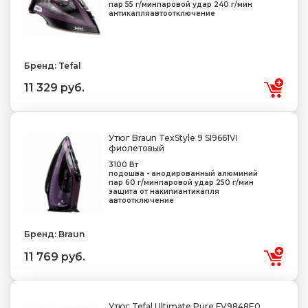
пар 55 г/мин
паровой удар 240 г/мин
антикапля
автоотключение
Бренд: Tefal
11 329 руб.
Утюг Braun TexStyle 9 SI9661VI
фиолетовый
3100 Вт
подошва - анодированный алюминий
пар 60 г/мин
паровой удар 250 г/мин
защита от накипи
антикапля
автоотключение
Бренд: Braun
11 769 руб.
Утюг Tefal Ultimate Pure FV9848E0