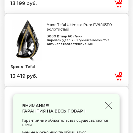
13 199 руб.
Утюг Tefal Ultimate Pure FV9865E0
золотистый
3000 Вт
пар 60 г/мин
паровой удар 250 г/мин
самоочистка
антикапля
автоотключение
Бренд: Tefal
13 419 руб.
Утюг Philips Azur 8000 Series
DST8020/20 голубой
ВНИМАНИЕ!
3000 Вт
подошва - титан
пар 55 г/мин
ГАРАНТИЯ НА ВЕСЬ ТОВАР !
паровой удар 240 г/мин
самоочистка
антикапля
автоотключение
Гарантийные обязательства осуществляются
нами!
Вам не нужно никуда обращаться