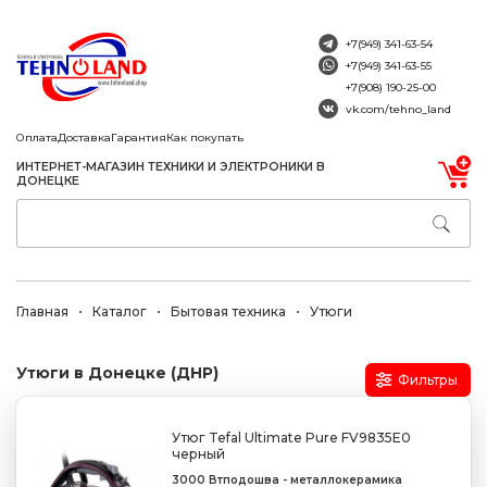
+7(949) 341-63-54
+7(949) 341-63-55
+7(908) 190-25-00
vk.com/tehno_land
Оплата
Доставка
Гарантия
Как покупать
ИНТЕРНЕТ-МАГАЗИН ТЕХНИКИ И ЭЛЕКТРОНИКИ В
ДОНЕЦКЕ
Главная
Каталог
Бытовая техника
Утюги
Утюги в Донецке (ДНР)
Фильтры
Утюг Tefal Ultimate Pure FV9835E0
черный
3000 Вт
подошва - металлокерамика