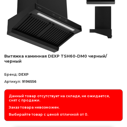
Вытяжка каминная DEXP TSH60-DM0 черный/
черный
Бренд:
DEXP
Артикул:
9196556
Данный товар отсутствует на складе, не ожидается,
снят с продажи.
Заказ товара невозможен.
Выбирайте товар с ценой отличной от 0.