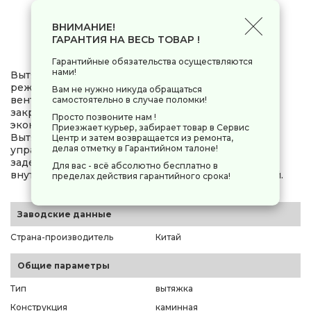
ВНИМАНИЕ!
0 руб.
-
+
ГАРАНТИЯ НА ВЕСЬ ТОВАР !
Гарантийные обязательства осуществляются
нами!
Вытяжка каминная DEXP TSH60-DM0 работает в
режиме отвода неприятных запахов в
Вам не нужно никуда обращаться
вентиляционную шахту. Декоративный дымоход
самостоятельно в случае поломки!
закрывает элементы коммуникации. Есть яркая и
Просто позвоните нам !
экономичная LED-лампа для подсветки плиты.
Приезжает курьер, забирает товар в Сервис
Вытяжка с сенсорной панелью поддерживает
Центр и затем возвращается из ремонта,
делая отметку в Гарантийном талоне!
управление жестами. Плотный жировой фильтр
задерживает копоть, масла и пыль для защиты
Для вас - всё абсолютно бесплатно в
внутренних компонентов вытяжки от загрязнений.
пределах действия гарантийного срока!
Заводские данные
Страна-производитель
Китай
Общие параметры
Тип
вытяжка
Конструкция
каминная