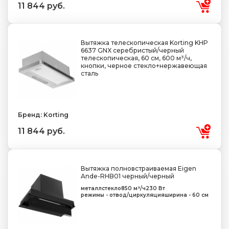
11 844 руб.
Вытяжка телескопическая Korting KHP
6637 GNX серебристый/черный
телескопическая, 60 см, 600 м³/ч,
кнопки, черное стекло+нержавеющая
сталь
Бренд: Korting
11 844 руб.
Вытяжка полновстраиваемая Eigen
Ande-RHB01 черный/черный
металл
стекло
850 м³/ч
230 Вт
режимы - отвод/циркуляция
ширина - 60 см