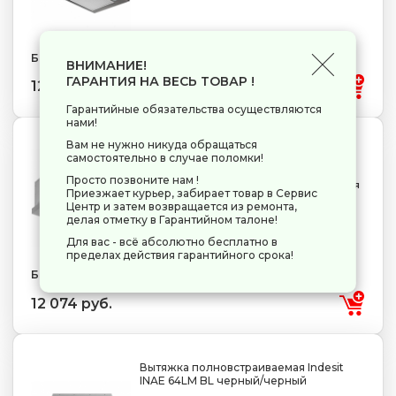
Бренд: MAUNFELD
ВНИМАНИЕ!
ГАРАНТИЯ НА ВЕСЬ ТОВАР !
12 074 руб.
Гарантийные обязательства осуществляются
нами!
Вам не нужно никуда обращаться
Вытяжка телескопическая Gorenje
самостоятельно в случае поломки!
TH60E6X серебристый/серебристый
Просто позвоните нам !
600 м³/ч
210 Вт
режимы - отвод/циркуляция
Приезжает курьер, забирает товар в Сервис
ширина - 59.8 см
Центр и затем возвращается из ремонта,
делая отметку в Гарантийном талоне!
Для вас - всё абсолютно бесплатно в
пределах действия гарантийного срока!
Бренд: Gorenje
12 074 руб.
Вытяжка полновстраиваемая Indesit
INAE 64LM BL черный/черный