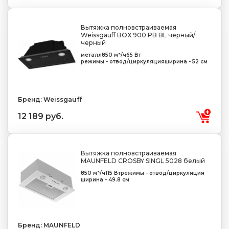
Вытяжка полновстраиваемая
Weissgauff BOX 900 PB BL черный/
черный
металл
850 м³/ч
65 Вт
режимы - отвод/циркуляция
ширина - 52 см
Бренд: Weissgauff
12 189 руб.
Вытяжка полновстраиваемая
MAUNFELD CROSBY SINGL 5028 белый
850 м³/ч
115 Вт
режимы - отвод/циркуляция
ширина - 49.8 см
Бренд: MAUNFELD