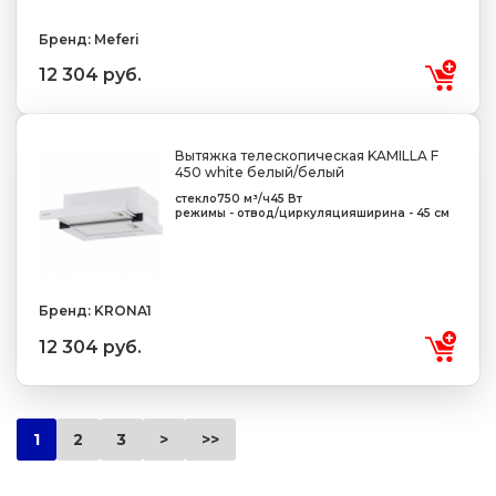
Бренд: Meferi
12 304 руб.
Вытяжка телескопическая KAMILLA F
450 white белый/белый
стекло
750 м³/ч
45 Вт
режимы - отвод/циркуляция
ширина - 45 см
Бренд: KRONA1
12 304 руб.
1
2
3
>
>>