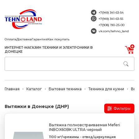
+7(949) 341-63-54
+7(949) 341-63-55
+7(908) 190-25-00
vk.com/tehno_land
Оплата
Доставка
Гарантия
Как покупать
ИНТЕРНЕТ-МАГАЗИН ТЕХНИКИ И ЭЛЕКТРОНИКИ В
ДОНЕЦКЕ
Главная
Каталог
Бытовая техника
Техника для кухни
Выт
Вытяжки в Донецке (ДНР)
Фильтры
Вытяжка полновстраиваемая Meferi
INBOX60BK ULTRA черный
1100 м³/ч
режимы - отвод/циркуляция