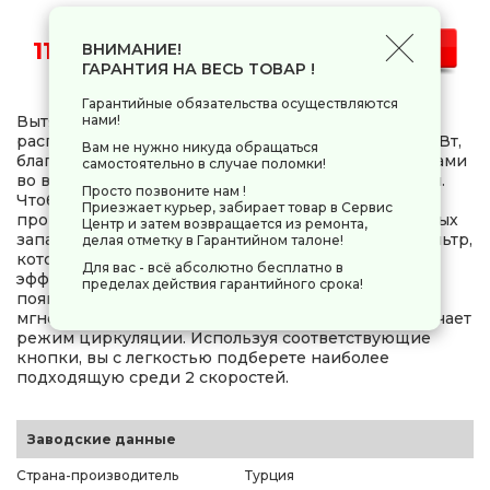
11 844 руб.
-
+
ВНИМАНИЕ!
ГАРАНТИЯ НА ВЕСЬ ТОВАР !
Гарантийные обязательства осуществляются
Вытяжка телескопическая Korting KHP 6637 GNX
нами!
располагает 1 светодиодной лампой мощностью 5 Вт,
Вам не нужно никуда обращаться
благодаря которой вы не столкнетесь с неудобствами
самостоятельно в случае поломки!
во время эксплуатации устройства в темное время.
Просто позвоните нам !
Чтобы исключить необходимость в длительном
Приезжает курьер, забирает товар в Сервис
проветривании помещения от копоти и неприятных
Центр и затем возвращается из ремонта,
запахов, активируйте режим отвода. Жировой фильтр,
делая отметку в Гарантийном талоне!
которым дополнена Korting KHP 6637 GNX,
Для вас - всё абсолютно бесплатно в
эффективно поглощает загрязнения, нередко
пределах действия гарантийного срока!
появляющиеся в ходе кулинарного процесса. За
мгновенную и эффективную очистку воздуха отвечает
режим циркуляции. Используя соответствующие
кнопки, вы с легкостью подберете наиболее
подходящую среди 2 скоростей.
Заводские данные
Страна-производитель
Турция