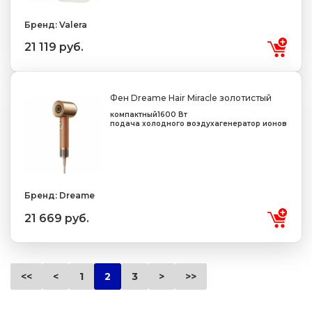
Бренд: Valera
21 119 руб.
Фен Dreame Hair Miracle золотистый
компактный
1600 Вт
подача холодного воздуха
генератор ионов
Бренд: Dreame
21 669 руб.
<<
<
1
2
3
>
>>