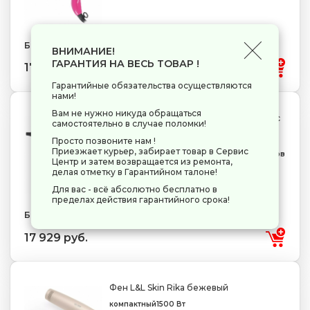
Бренд: Parlux
ВНИМАНИЕ!
ГАРАНТИЯ НА ВЕСЬ ТОВАР !
17 819 руб.
Гарантийные обязательства осуществляются
нами!
Вам не нужно никуда обращаться
Фен Parlux Advance Light Ceramic Ionic
самостоятельно в случае поломки!
золотистый
Просто позвоните нам !
полноразмерный
2200 Вт
Приезжает курьер, забирает товар в Сервис
подача холодного воздуха
генератор ионов
Центр и затем возвращается из ремонта,
шнур - 3 м
делая отметку в Гарантийном талоне!
Для вас - всё абсолютно бесплатно в
пределах действия гарантийного срока!
Бренд: Parlux
17 929 руб.
Фен L&L Skin Rika бежевый
компактный
1500 Вт